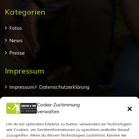
Kategorien
Fotos
News
Presse
Impressum
Impressum
Datenschutzerklärung
Kontakt
Cookie-Richtlinie (EU)
Cookie-Zustimmung
verwalten
Suche
Um dir ein optimales Erlebnis zu bieten, verwenden wir Technologien
wie Cookies, um Geräteinformationen zu speichern und/oder darauf
zuzugreifen. Wenn du diesen Technologien zustimmst, können wir
Suche